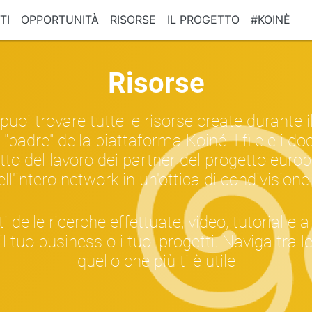
TI
OPPORTUNITÀ
RISORSE
IL PROGETTO
#KOINÈ
Risorse
puoi trovare tutte le risorse create durante 
l "padre" della piattaforma Koiné. I file e i 
utto del lavoro dei partner del progetto eur
ll'intero network in un'ottica di condivisio
ti delle ricerche effettuate, video, tutorial e al
l tuo business o i tuoi progetti. Naviga tra l
quello che più ti è utile