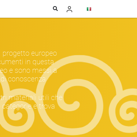
il progetto europeo
documenti in questa
opeo e sono messi a
ne di conoscenza
tri materiali utili che
e categorie e trova