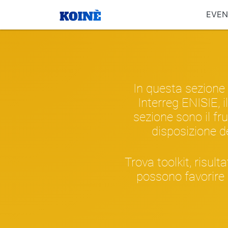
EVEN
In questa sezione 
Interreg ENISIE, i
sezione sono il fr
disposizione de
Trova toolkit, risulta
possono favorire i