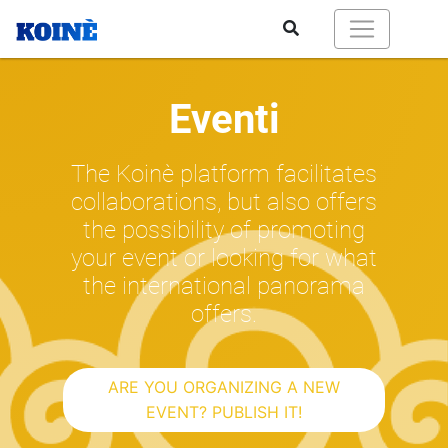
Eventi
The Koinè platform facilitates
collaborations, but also offers
the possibility of promoting
your event or looking for what
the international panorama
offers.
ARE YOU ORGANIZING A NEW
EVENT? PUBLISH IT!