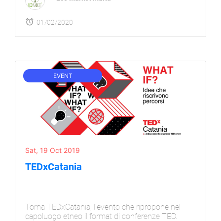
01/02/2020
EVENT
Sat, 19 Oct 2019
TEDxCatania
Torna TEDxCatania, l'evento che ripropone nel
capoluogo etneo il format di conferenze TED.