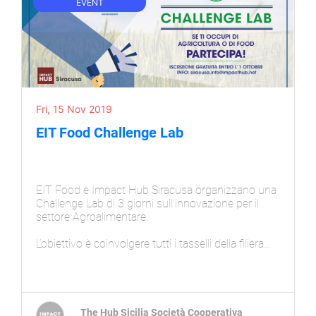
EVENT
Fri, 15 Nov 2019
EIT Food Challenge Lab
EIT Food e Impact Hub Siracusa organizzano una
Challenge Lab di 3 giorni sull'innovazione per il
settore Agroalimentare.
L’obiettivo è coinvolgere tutti i tasselli della filiera
“dalla terra alla tavola” compresi i consumatori nel
processo di cambiamento e produzione
sostenibile, migliorare la nutrizione e rendere il
sistema alimentare più efficiente, sicuro,
trasparente e affidabile nel rispetto delle esigenze
The Hub Sicilia Società Cooperativa