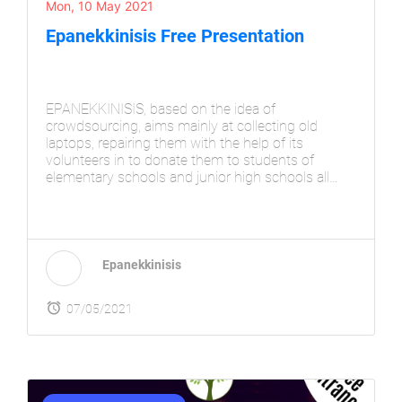
Mon, 10 May 2021
Epanekkinisis Free Presentation
EPANEKKINISIS, based on the idea of
crowdsourcing, aims mainly at collecting old
laptops, repairing them with the help of its
volunteers in to donate them to students of
elementary schools and junior high schools all
over the country. For this reason it seeks
DONATIONS either from companies or from
private parties in order to promote the
transmission of technology to students and
inform them at the same time of its advantages
Epanekkinisis
and those of the internet
07/05/2021